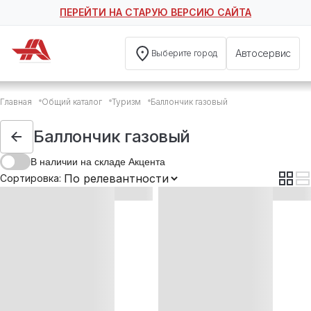
ПЕРЕЙТИ НА СТАРУЮ ВЕРСИЮ САЙТА
Автосервис
Выберите город
Баллончик газовый
Главная
Общий каталог
Туризм
Баллончик газовый
Баллончик газовый универсальный AVS 0.520L
Баллончик газовый универсальный Tourist 0.220L
Баллончик газовый
Баллончик газовый универсальный Сибиар 0.220L
В наличии на складе Акцента
Сортировка: