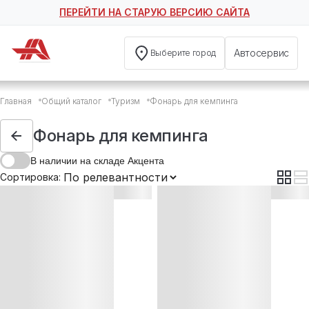
ПЕРЕЙТИ НА СТАРУЮ ВЕРСИЮ САЙТА
Автосервис
Выберите город
Фонарь для кемпинга
Главная
Общий каталог
Туризм
Фонарь для кемпинга
Фонарь для кемпинга Helios
Фонарь для кемпинга Helios
Фонарь для кемпинга
Фонарь для кемпинга Helios
В наличии на складе Акцента
Фонарь для кемпинга NISUS
Сортировка:
Фонарь для кемпинга Smartbuy
Фонарь для кемпинга Smartbuy