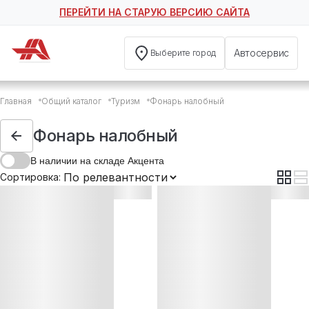
ПЕРЕЙТИ НА СТАРУЮ ВЕРСИЮ САЙТА
Автосервис
Выберите город
Фонарь налобный
Главная
Общий каталог
Туризм
Фонарь налобный
Фонарь налобный Airline
Фонарь налобный Helios
Фонарь налобный
Фонарь налобный Helios
В наличии на складе Акцента
Фонарь налобный Helios
Сортировка:
Фонарь налобный NISUS
Фонарь налобный NISUS