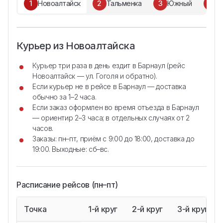
1
Новоалтайск
2
Тальменка
3
Южный
4
В
Курьер из Новоалтайска
Курьер три раза в день ездит в Барнаул (рейс
Новоалтайск — ул. Гоголя и обратно).
Если курьер не в рейсе в Барнаул — доставка
обычно за 1–2 часа.
Если заказ оформлен во время отъезда в Барнаул
— ориентир 2–3 часа; в отдельных случаях от 2
часов.
Заказы: пн–пт, приём с 9:00 до 18:00, доставка до
19:00. Выходные: сб–вс.
Расписание рейсов (пн–пт)
Точка
1-й круг
2-й круг
3-й круг