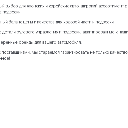
м ассортименте представлены бренды, которые зас
му миру:
— эталон качества для рулевых наконечников, сайле
st
— идеальный выбор для японских и корейских ав
й и элементов подвески.
auto
— отличный баланс цены и качества для ходово
S
— надежные детали рулевого управления и подвеск
е другие проверенные бренды для вашего автомоби
я напрямую с поставщиками, мы стараемся гарантиро
йте проверенное!
упками