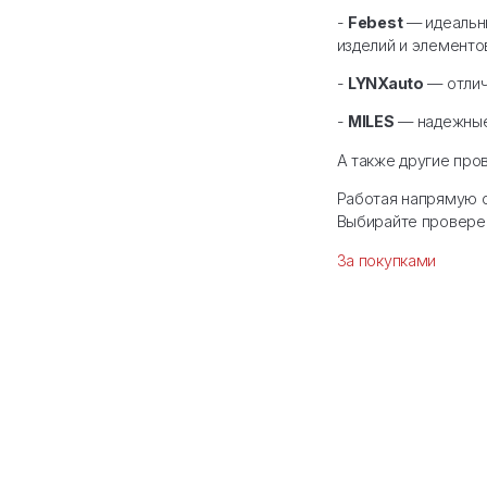
В наше
по все
-
CTR
-
Febe
издели
-
LYNX
-
MILE
А такж
Работа
Выбира
За пок