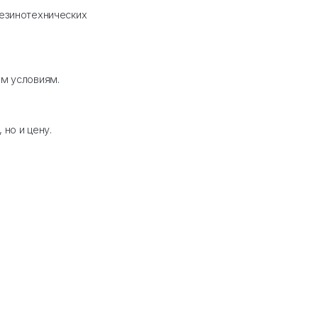
лужили доверие автомехаников и водителей
нтблоков и шаровых опор.
то, широкий ассортимент резинотехнических
й части и подвески.
и, адаптированные к нашим условиям.
ля.
вать не только качество, но и цену.